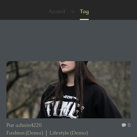
Accueil
Tag
Par
admin4220
0
Fashion (Demo)
Lifestyle (Demo)