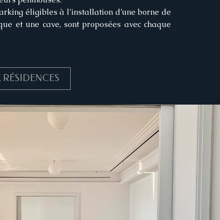
rking éligibles à l’installation d’une borne de
ique et une cave, sont proposées avec chaque
 RÉSIDENCES