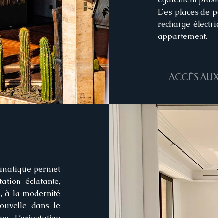
Des places de pa
recharge électr
appartement.
ACCÈS AUX
ématique permet
tion éclatante,
, à la modernité
ouvelle dans le
e. L’orientation