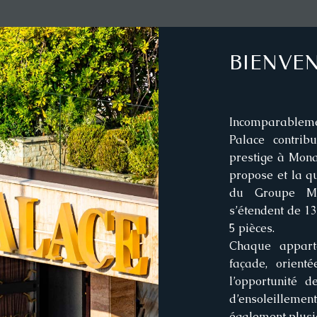
BIENVE
Incomparableme
Palace contrib
prestige à Monac
propose et la qu
du Groupe Mic
s’étendent de 13
5 pièces.
Chaque appart
façade, orient
l’opportunité 
d’ensoleillem
également plusi